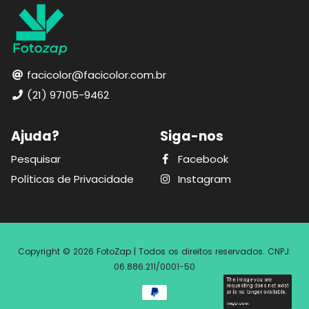
facicolor@facicolor.com.br
(21) 97105-9462
Ajuda?
Siga-nos
Pesquisar
Facebook
Políticas de Privacidade
Instagram
Copyright © 2026
FotoZap
|
Todos os direitos reservados.
CNPJ:
Free
06.886.211/0001-50
Shopify
Theme
Debutify