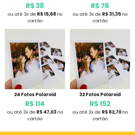
R$ 38
R$ 76
ou até 3x de
R$ 15,68
no
ou até 3x de
R$ 31,35
no
Preço
Preço
cartão
cartão
normal
normal
24 Fotos Polaroid
32 Fotos Polaroid
R$ 114
R$ 152
ou até 3x de
R$ 47,03
no
ou até 3x de
R$ 62,70
no
Preço
Preço
cartão
cartão
normal
normal