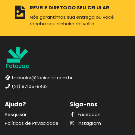
REVELE DIRETO DO SEU CELULAR
Nós garantimos sua entrega ou você
recebe seu dinheiro de volta.
facicolor@facicolor.com.br
(21) 97105-9462
Ajuda?
Siga-nos
Pesquisar
Facebook
Políticas de Privacidade
Instagram