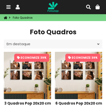
Menu
Entrar
Procu
C
Foto Quadros
Foto Quadros
ECONOMIZE 39%
ECONOMIZE 39%
3 Quadros Pop 20x20 cm
6 Quadros Pop 20x20 cm