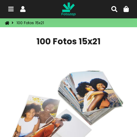
Menu
Entrar
Procu
C
100 Fotos 15x21
100 Fotos 15x21