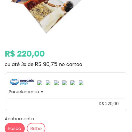
Preço
Preço
R$ 220,00
normal
promocional
R$ 90,75
ou até 3x de
no cartão
Parcelamento
▾
R$ 220,00
Acabamento
Fosco
Brilho