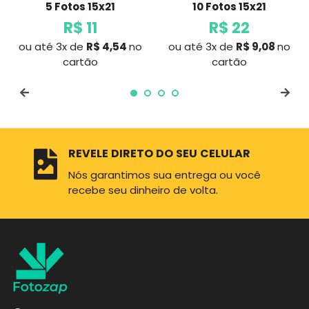
5 Fotos 15x21
10 Fotos 15x21
R$ 11
R$ 22
ou até 3x de
R$ 4,54
no
ou até 3x de
R$ 9,08
no
Preço
Preço
cartão
cartão
normal
normal
REVELE DIRETO DO SEU CELULAR
Nós garantimos sua entrega ou você
recebe seu dinheiro de volta.