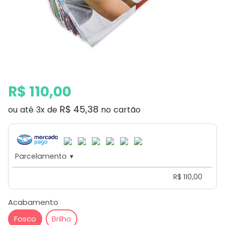
Preço
Preço
R$ 110,00
normal
promocional
R$ 45,38
ou até 3x de
no cartão
Parcelamento
▾
R$ 110,00
Acabamento
Fosco
Brilho