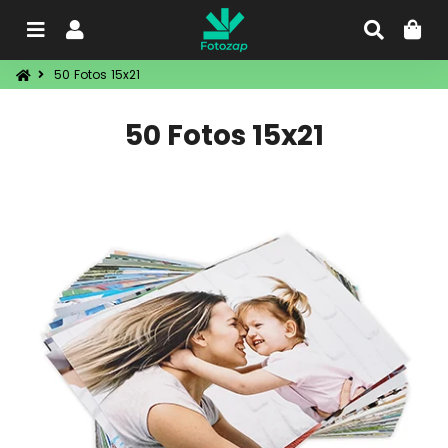
Menu
Entrar
Procu
C
50 Fotos 15x21
50 Fotos 15x21