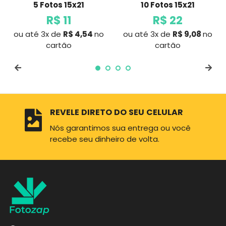
5 Fotos 15x21
10 Fotos 15x21
R$ 11
R$ 22
ou até 3x de
R$ 4,54
no
ou até 3x de
R$ 9,08
no
Preço
Preço
cartão
cartão
normal
normal
REVELE DIRETO DO SEU CELULAR
Nós garantimos sua entrega ou você
recebe seu dinheiro de volta.